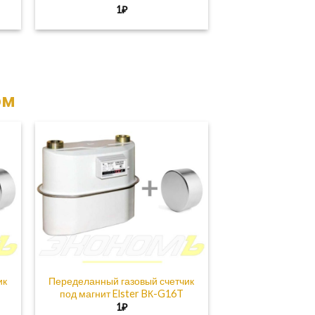
ная
щая
1
₽
ом
ик
Переделанный газовый счетчик
под магнит Elster BК-G16T
ная
щая
1
₽