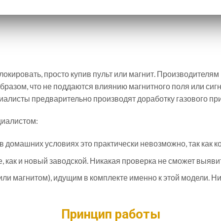
окировать, просто купив пульт или магнит. Производителям 
бразом, что не поддаются влиянию магнитного поля или сиг
алисты предварительно производят доработку газового при
иалистом:
 домашних условиях это практически невозможно, так как ко
, как и новый заводской. Никакая проверка не сможет выяви
(или магнитом), идущим в комплекте именно к этой модели. Н
Принцип работы