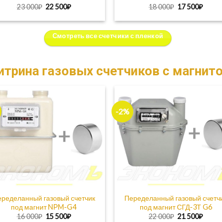
Первоначальная
Текущая
Первоначаль
Теку
23 000
₽
22 500
₽
18 000
₽
17 500
₽
цена
цена:
цена
цена:
составляла
22
составляла
17
23
500₽.
18
500₽.
000₽.
000₽.
Смотреть все счетчики с пленкой
итрина газовых счетчиков c магнит
-2%
ределанный газовый счетчик
Переделанный газовый счетч
под магнит NPM-G4
под магнит СГД-3Т G6
Первоначальная
Текущая
Первоначаль
Теку
16 000
₽
15 500
₽
22 000
₽
21 500
₽