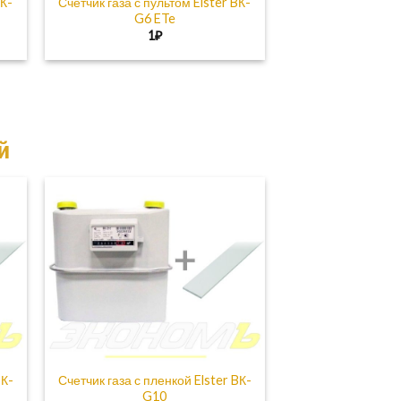
BК-
Счетчик газа с пультом Elster BК-
G6 ETe
ная
щая
1
₽
й
BК-
Счетчик газа с пленкой Elster BК-
G10