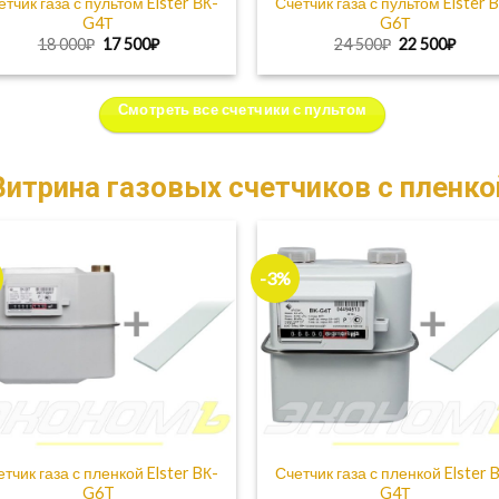
етчик газа с пультом Elster ВК-
Счетчик газа с пультом Elster 
G4Т
G6Т
Первоначальная
Текущая
Первоначаль
Теку
18 000
₽
17 500
₽
24 500
₽
22 500
₽
цена
цена:
цена
цена:
составляла
17
составляла
22
18
500₽.
24
500₽.
000₽.
500₽.
Смотреть все счетчики с пультом
Витрина газовых счетчиков c пленко
-3%
етчик газа с пленкой Elster BК-
Счетчик газа с пленкой Elster 
G6T
G4Т