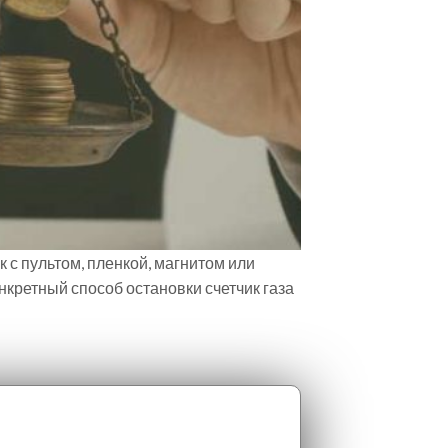
к с пультом, пленкой, магнитом или
кретный способ остановки счетчик газа