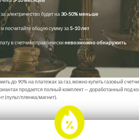
за электричество будет на
30-50% меньше
 и посчитайте общую сумму за
5-10 лет
ату в счетчике практически
невозможно обнаружить
ить до 90% на платежах за газ, можно купить газовый счетчи
риантах продается полный комплект — доработанный под кон
 (пульт/пленка/магнит).