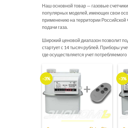
Наш основной товар — газовые счетчики 
популярных моделей, имеющих свои особ
применению на территории Российской 
подачи газа.
Широкий ценовой диапазон позволит под
стартует с 14 тысяч рублей. Приборы уч
где осуществляется учет потребляемого 
-3%
-3%