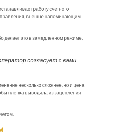
останавливает работу счетного
го управления, внешне напоминающим
бо делает это в замедленном режиме,
 оператор согласует с вами
именение несколько сложнее, но и цена
тобы пленка выводила из зацепления
четом.
м